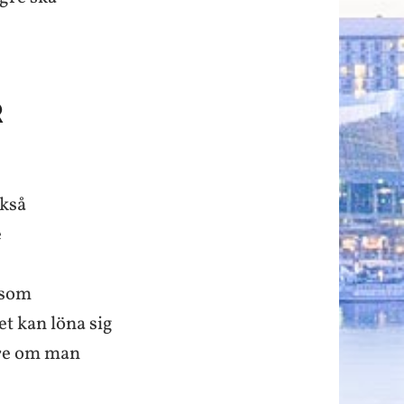
R
ckså
e
 som
 kan löna sig
gare om man