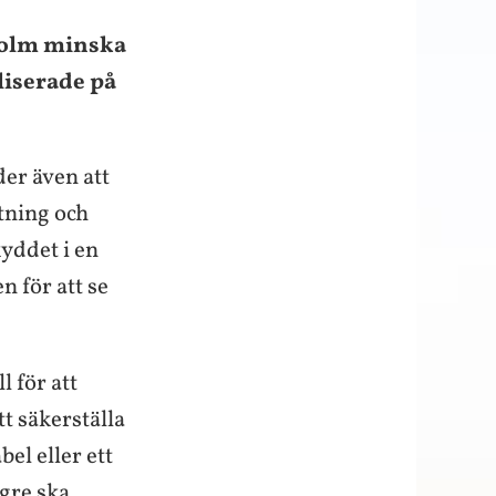
holm minska
aliserade på
der även att
tning och
yddet i en
n för att se
l för att
t säkerställa
bel eller ett
ngre ska