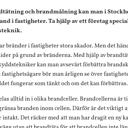
tätning och brandmålning kan man i Stock
and i fastigheter. Ta hjälp av ett företag speci
teknik.
ar bränder i fastigheter stora skador. Men det hän
ider på grund av bränderna. Med hjälp av brandtä
yddstekniker kan man avsevärt förbättra brandsk
 fastighetsägare bör man årligen se över fastighete
et fungerar som tänkt och om det kan förbättras.
las alltid in i olika brandceller. Brandcellerna är til
ränsa branden inom cellen. Därför är det viktigt at
är intakt. Det räcker med att man har dragit en ny ka
ägg utan att brandtäta för att brandcellen inte lä