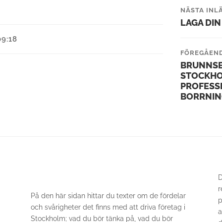
NÄSTA INL
LAGA DIN
09:18
FÖREGÅEND
BRUNNS
STOCKHO
PROFESS
BORRNIN
D
r
På den här sidan hittar du texter om de fördelar
p
och svårigheter det finns med att driva företag i
a
Stockholm; vad du bör tänka på, vad du bör