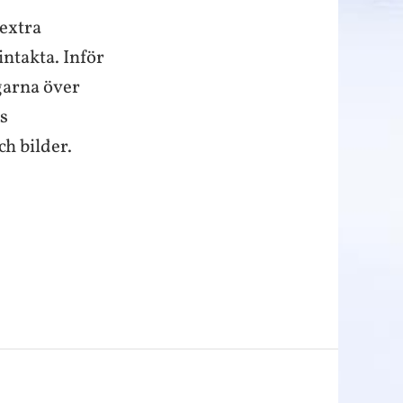
extra
intakta. Inför
garna över
s
h bilder.