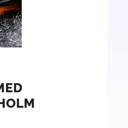
MED
KHOLM